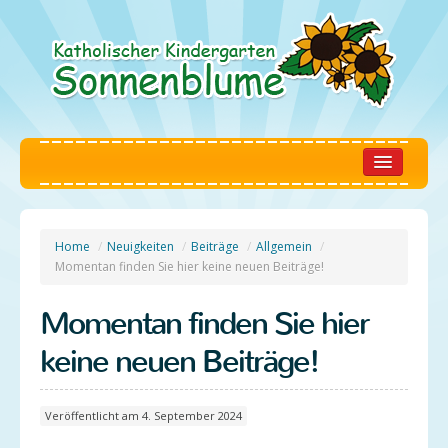
Start
Home
/
Neuigkeiten
/
Beiträge
/
Allgemein
/
Neuigkeiten
Momentan finden Sie hier keine neuen Beiträge!
Unser Kindergarten
Momentan finden Sie hier
Unser Konzept
keine neuen Beiträge!
Unser Kindergarten
Unser Leitbild
Veröffentlicht am 4. September 2024
Gruppen